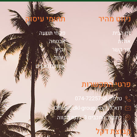
ניווט מהיר
תחומי עיסוק
דף הבית
פקחי תנועה
אודות
אבטחה
צור קשר
נקיון
ניהול
אחזקת מבנים
פרטי התקשרות
טלפון, 074-7225758
דוא"ל, Office@dkl-group.co.il
כתובת, המכבים 3, פתח תקווה
קבוצת דקל